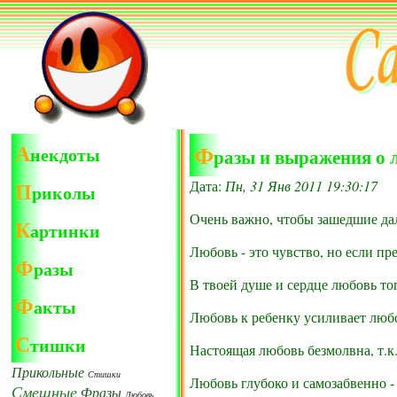
А
Ф
некдоты
разы и выражения о 
П
Дата:
Пн, 31 Янв 2011 19:30:17
риколы
Очень важно, чтобы зашедшие да
К
артинки
Любовь - это чувство, но если пре
Ф
разы
В твоей душе и сердце любовь тог
Ф
акты
Любовь к ребенку усиливает люб
С
тишки
Настоящая любовь безмолвна, т.к.
Прикольные
Стишки
Любовь глубоко и самозабвенно -
Смешные
Фразы
Любовь