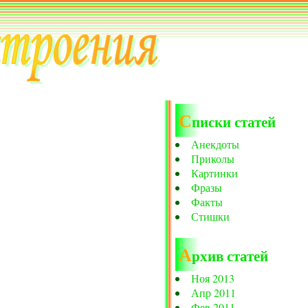
С
писки статей
Анекдоты
Приколы
Картинки
Фразы
Факты
Стишки
А
рхив статей
Ноя 2013
Апр 2011
Фев 2011