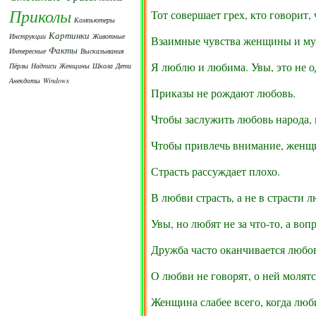
Приколы
Тот совершает грех, кто говорит,
Компьютеры
Картинки
Инструкции
Животные
Взаимные чувства женщины и му
Факты
Интересные
Высказывания
Я люблю и любима. Увы, это не о
Пёрлы
Надписи
Женщины
Школа
Дети
Анекдоты
Windows
Приказы не рождают любовь.
Чтобы заслужить любовь народа, 
Чтобы привлечь внимание, женщин
Страсть рассуждает плохо.
В любви страсть, а не в страсти л
Увы, но любят не за что-то, а воп
Дружба часто оканчивается любов
О любви не говорят, о ней молятс
Женщина слабее всего, когда люби