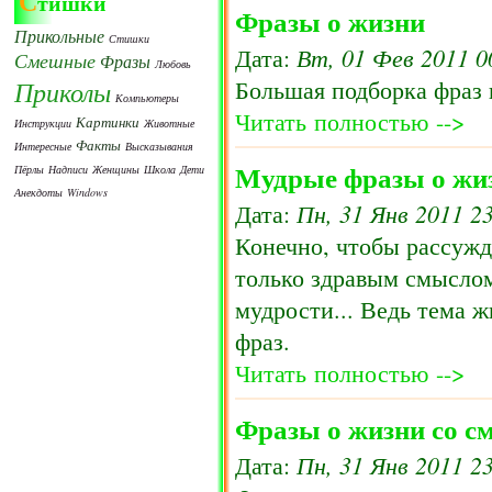
С
тишки
Фразы о жизни
Прикольные
Стишки
Вт, 01 Фев 2011 0
Дата:
Смешные
Фразы
Любовь
Приколы
Большая подборка фраз н
Компьютеры
Читать полностью -->
Картинки
Инструкции
Животные
Факты
Интересные
Высказывания
Мудрые фразы о жи
Пёрлы
Надписи
Женщины
Школа
Дети
Анекдоты
Windows
Пн, 31 Янв 2011 2
Дата:
Конечно, чтобы рассужда
только здравым смыслом
мудрости... Ведь тема ж
фраз.
Читать полностью -->
Фразы о жизни со с
Пн, 31 Янв 2011 2
Дата: