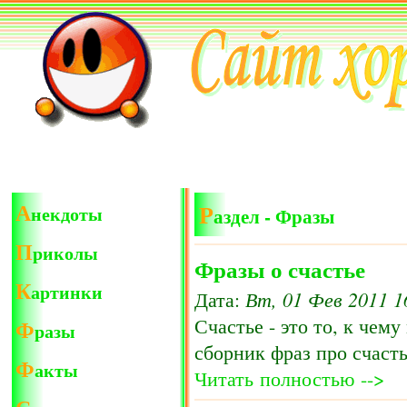
А
Р
некдоты
аздел - Фразы
П
риколы
Фразы о счастье
К
артинки
Вт, 01 Фев 2011 1
Дата:
Счастье - это то, к чем
Ф
разы
сборник фраз про счасть
Ф
акты
Читать полностью -->