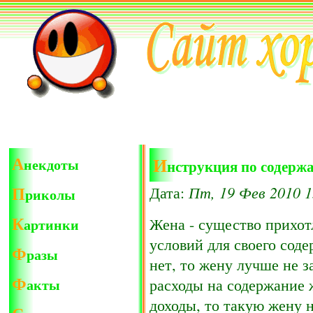
А
И
некдоты
нструкция по содерж
П
Пт, 19 Фев 2010 1
Дата:
риколы
К
Жена - существо прихот
артинки
условий для своего соде
Ф
разы
нет, то жену лучше не 
Ф
акты
расходы на содержание
доходы, то такую жену 