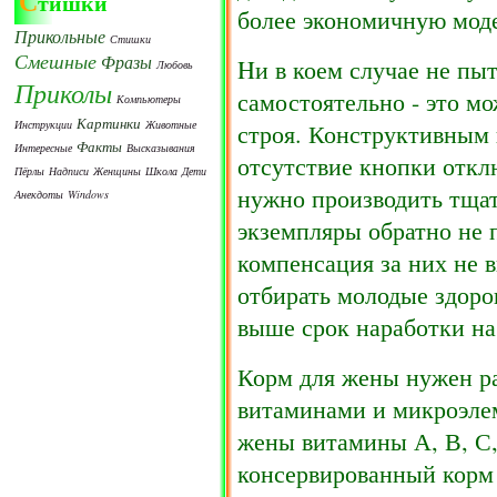
С
тишки
более экономичную мод
Прикольные
Стишки
Смешные
Фразы
Hи в коем случае не пы
Любовь
Приколы
самостоятельно - это мо
Компьютеры
Картинки
Инструкции
Животные
строя. Конструктивным 
Факты
Интересные
Высказывания
отсутствие кнопки откл
Пёрлы
Надписи
Женщины
Школа
Дети
нужно производить тщат
Анекдоты
Windows
экземпляры обратно не
компенсация за них не 
отбирать молодые здоро
выше срок наработки на
Корм для жены нужен р
витаминами и микроэле
жены витамины А, В, С,
консервированный корм