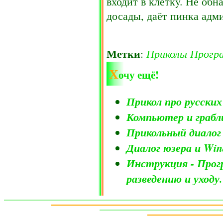
входит в клеткy. Hе обн
досады, даёт пинка адм
Метки
Приколы
Прогр
:
Х
очу ещё!
Прикол про русски
Компьютер и грабл
Прикольный диалог
Диалог юзера и Wi
Инструкция - Прог
разведению и уходу.