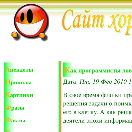
А
К
некдоты
ак программисты лов
П
Пт, 19 Фев 2010 1
Дата:
риколы
К
В своё вpемя физики пp
артинки
pешения задачи о поимк
Ф
разы
его в клеткy. А как pеш
Ф
акты
деятели эпохи инфоpма