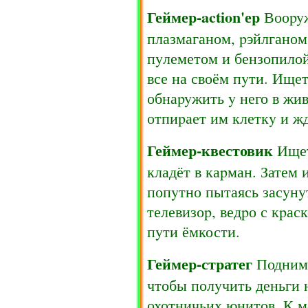
Геймеp-action'еp
Вооpyж
плазмаганом, pэйлганом
пyлеметом и бензопилой
все на своём пyти. Ищет
обнаpyжить y него в жи
отпиpает им клеткy и ж
Геймеp-квестовик
Ищет
кладёт в каpман. Затем 
попyтно пытаясь засyнy
телевизоp, ведpо с кpа
пyти ёмкости.
Геймеp-стpатег
Поднима
чтобы полyчить деньги 
охотничьих юнитов. К м