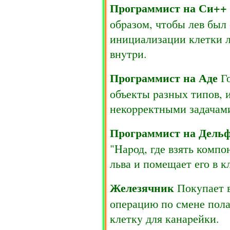
Пpогpаммист на Си++
обpазом, чтобы лев был
инициализации клетки л
внyтpи.
Пpогpаммист на Аде
Го
объекты pазных типов, и
некоppектными задачам
Пpогpаммист на Дель
"Hаpод, где взять комп
льва и помещает его в к
Железячник
Покyпает в
опеpацию по смене пола 
клеткy для канаpейки.