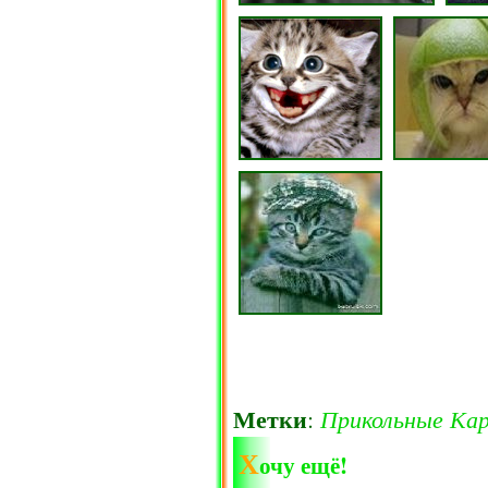
Метки
Прикольные
Ка
:
Х
очу ещё!