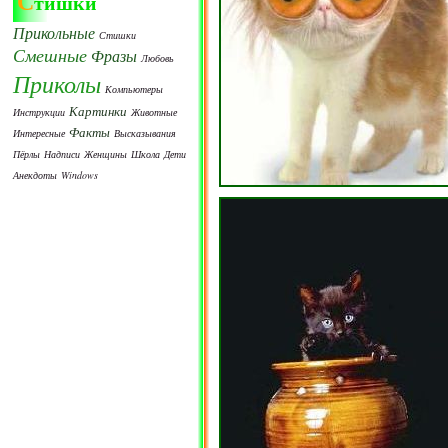
С
тишки
Прикольные
Стишки
Смешные
Фразы
Любовь
Приколы
Компьютеры
Картинки
Инструкции
Животные
Факты
Интересные
Высказывания
Пёрлы
Надписи
Женщины
Школа
Дети
Анекдоты
Windows