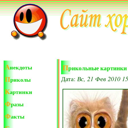
А
П
некдоты
рикольные картинки
П
Вс, 21 Фев 2010 15
Дата:
риколы
К
артинки
Ф
разы
Ф
акты