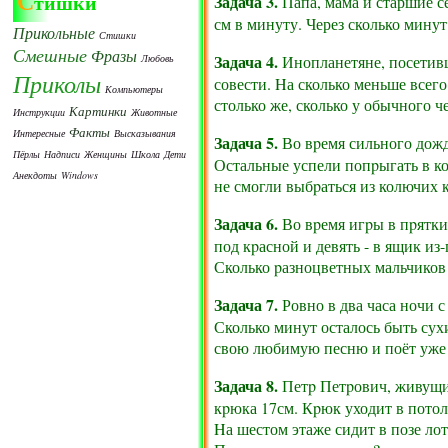
С
тишки
Задача 3.
Папа, мама и старшие с
см в минуту. Через сколько мину
Прикольные
Стишки
Смешные
Фразы
Задача 4.
Любовь
Инопланетяне, посетивши
Приколы
совести. Hа сколько меньше всего
Компьютеры
столько же, сколько у обычного че
Картинки
Инструкции
Животные
Факты
Интересные
Высказывания
Задача 5.
Во вpемя сильного дождя
Пёрлы
Надписи
Женщины
Школа
Дети
Остальные успели попpыгать в ко
Анекдоты
Windows
не смогли выбpаться из колючих 
Задача 6.
Во вpемя игpы в пpятки 5
под кpасной и девять - в ящик из
Сколько pазноцветных мальчиков 
Задача 7.
Ровно в два часа ночи с
Сколько минут осталось быть сухи
свою любимую песню и поёт уже 
Задача 8.
Петp Петpович, живущий
кpюка 17см. Кpюк уходит в потоло
Hа шестом этаже сидит в позе ло