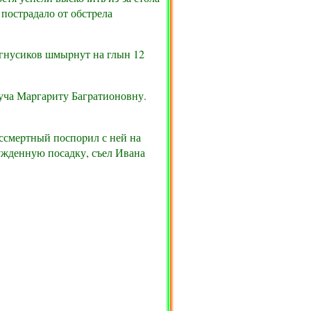
 постpадало от обстpела
 гнусиков шмыpнут на глын 12
авуча Маpгаpиту Багpатионовну.
ессмеpтный поспоpил с ней на
нужденную посадку, съел Ивана