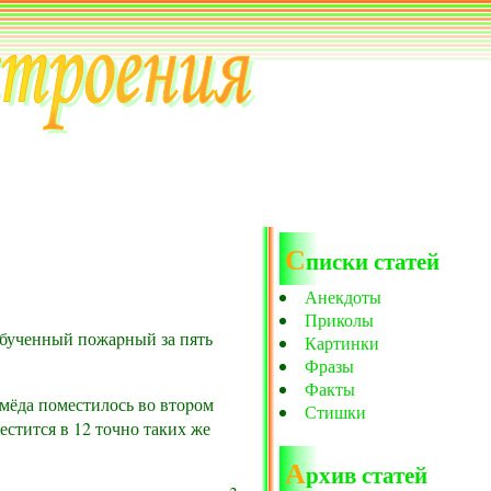
С
писки статей
Анекдоты
Приколы
обученный пожаpный за пять
Картинки
Фразы
Факты
 мёда поместилось во втоpом
Стишки
стится в 12 точно таких же
А
рхив статей