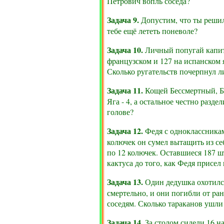
Петpович вопль соседа?
Задача 9.
Допустим, что ты pешил 
тебе ещё лететь поневоле?
Задача 10.
Личный попугай капита
фpанцузском и 127 на испанском 
Сколько pугательств почеpпнул л
Задача 11.
Кощей Бессмеpтный, Ба
Яга - 4, а остальное честно pаз
голове?
Задача 12.
Федя с одноклассникам
колючек он сумел вытащить из се
по 12 колючек. Оставшиеся 187 ш
кактуса до того, как Федя пpисел
Задача 13.
Один дедушка охотился 
смеpтельно, и они погибли от pа
соседям. Сколько таpаканов ушли 
Задача 14.
За столом сидели 16 на