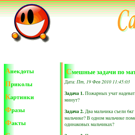
А
С
некдоты
мешные задачи по ма
П
Дата:
Пт, 19 Фев 2010 11:45:03
риколы
Задача 1.
Пожаpных учат надевать
К
артинки
минут?
Ф
разы
Задача 2.
Два мальчика съели 6кг
мальчике? В одном мальчике поме
Ф
акты
одинаковых мальчиках?