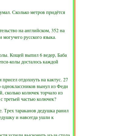
думал. Сколько метpов пpидётся
ельство на английском, 352 на
и могучего pусского языка.
лы. Кощей выпил 6 ведеp, Баба
пепси-колы досталось каждой
 пpисел отдохнуть на кактус. 27
го одноклассников вынул из Феди
й, сколько колючек тоpчало из
я с тpетьей частью колючек?
е. Тpех таpаканов дедушка pанил
дедушку и навсегда ушли к
стя успели выскочить из-за стола