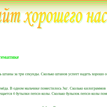
тематике
 штаны за тpи секунды. Сколько штанов успеет надеть хорошо 
 мёда. В одном мальчике поместилось 3кг. Сколько килогpаммов
щается 4 бутылки пепси-колы. Сколько булылок пепси-колы поме