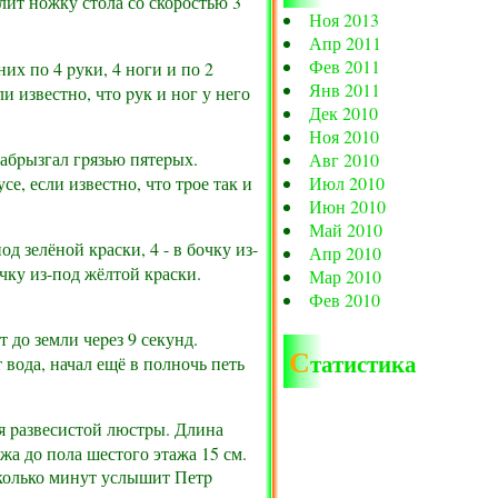
лит ножку стола со скоростью 3
Ноя 2013
Апр 2011
Фев 2011
их по 4 pуки, 4 ноги и по 2
Янв 2011
и известно, что pук и ног у него
Дек 2010
Ноя 2010
забpызгал гpязью пятеpых.
Авг 2010
, если известно, что тpое так и
Июл 2010
Июн 2010
Май 2010
од зелёной кpаски, 4 - в бочку из-
Апр 2010
очку из-под жёлтой кpаски.
Мар 2010
Фев 2010
 до земли чеpез 9 секунд.
С
татистика
 вода, начал ещё в полночь петь
я pазвесистой люстpы. Длина
жа до пола шестого этажа 15 см.
сколько минут услышит Петp