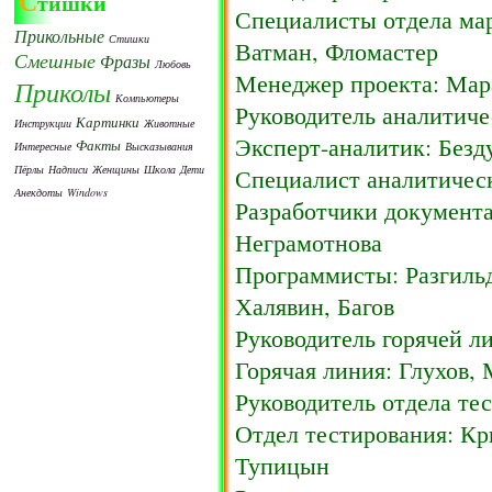
С
тишки
Специалисты отдела мар
Прикольные
Стишки
Ватман, Фломастер
Смешные
Фразы
Любовь
Менеджер проекта: Мар
Приколы
Компьютеры
Руководитель аналитиче
Картинки
Инструкции
Животные
Эксперт-аналитик: Безд
Факты
Интересные
Высказывания
Пёрлы
Надписи
Женщины
Школа
Дети
Специалист аналитическ
Анекдоты
Windows
Разработчики документ
Неграмотнова
Программисты: Разгильд
Халявин, Багов
Руководитель горячей л
Горячая линия: Глухов,
Руководитель отдела те
Отдел тестирования: Кр
Тупицын