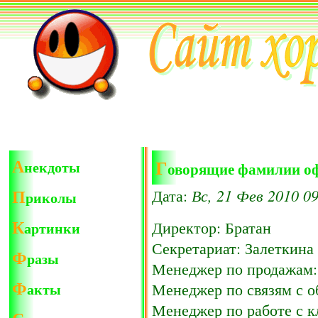
А
Г
некдоты
оворящие фамилии о
П
Вс, 21 Фев 2010 09
Дата:
риколы
К
Директор: Братан
артинки
Секретариат: Залеткина
Ф
разы
Менеджер по продажам:
Ф
акты
Менеджер по связям с 
Менеджер по работе с к