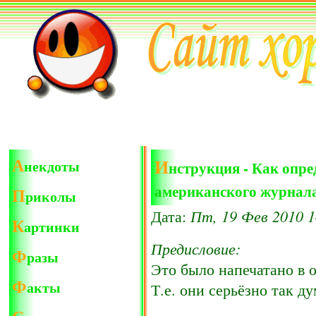
А
И
некдоты
нструкция - Как опре
американского журнал
П
риколы
Пт, 19 Фев 2010 1
Дата:
К
артинки
Предисловие:
Ф
разы
Это было напечатано в 
Ф
акты
Т.е. они серьёзно так д