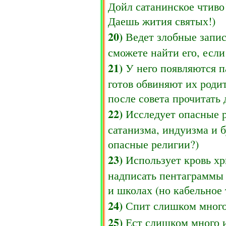
Дойл сатанинское чтиво!
Даешь жития святых!)
20)
Ведет злобные запис
сможете найти его, есл
21)
У него появляются п
готов обвиняют их роди
после совета прочитать 
22)
Исследует опасные р
сатанизма, индуизма и б
опасные религии?)
23)
Использует кровь хр
надписать пентаграммы 
и школах (но кабельное 
24)
Спит слишком много
25)
Ест слишком много 