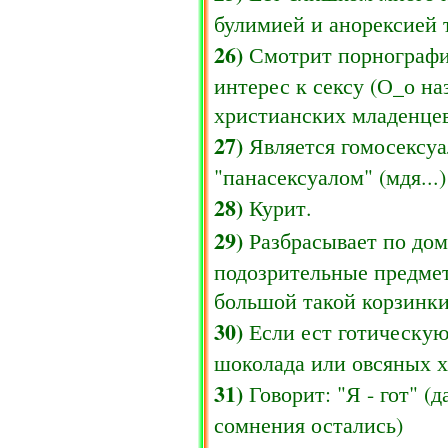
булимией и анорексией т
26)
Смотрит порнографи
интерес к сексу (О_о на
христианских младенце
27)
Является гомосексуа
"панасексуалом" (мдя...)
28)
Курит.
29)
Разбрасывает по до
подозрительные предмет
большой такой корзинки
30)
Если ест готическую
шоколада или овсяных х
31)
Говорит: "Я - гот" (д
сомнения остались)