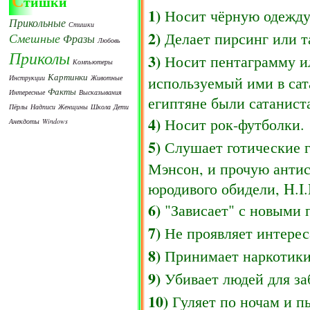
С
тишки
1)
Носит чёрную одежду
Прикольные
Стишки
2)
Делает пирсинг или т
Смешные
Фразы
Любовь
Приколы
3)
Носит пентаграмму ил
Компьютеры
Картинки
Инструкции
Животные
используемый ими в сат
Факты
Интересные
Высказывания
египтяне были сатанист
Пёрлы
Надписи
Женщины
Школа
Дети
4)
Носит рок-футболки.
Анекдоты
Windows
5)
Слушает готические г
Мэнсон, и прочую анти
юродивого обидели, H.I
6)
"Зависает" с новыми 
7)
Не проявляет интереса
8)
Принимает наркотики
9)
Убивает людей для заб
10)
Гуляет по ночам и пь