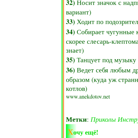
32)
Носит значок с надпи
вариант)
33)
Ходит по подозрител
34)
Собирает чугунные ко
скорее слесарь-клептоман
знает)
35)
Танцует под музыку 
36)
Ведет себя любым д
образом (куда уж стран
котлов)
www.anekdotov.net
Метки
Приколы
Инстр
:
Х
очу ещё!